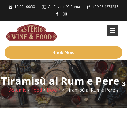
Skip
10:00 - 00:30
Via Cavour 93 Roma
+39 06 4873236
to
content
Book Now
Tiramisù al Rum e Pere ₃
Astemio
>
Food
>
Dolci *
>
Tiramisù al Rum e Pere ₃