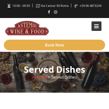
Skip
10:00 - 00:30
Via Cavour 93 Roma
+39 06 4873236
to
content
Book Now
Served Dishes
Astemio
>
Served Dishes